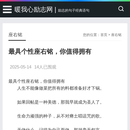
暖我心励志网 |
励志的句子经典语句
座右铭
您的位置：
首页
>
座右铭
最具个性座右铭，你值得拥有
2025-05-14
14人已围观
最具个性座右铭，你值得拥有
人生不能像做菜把所有的料都准备好才下锅。
如果回帖是一种美德，那我早就成为圣人了。
生命力顽强的种子，从不对瘠土唱诅咒的歌。
无做什么，记得为自己而做，那就毫无怨言。