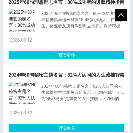
2025年60句理想励志名言：80%成功者的进取精神指南
2025年60句理想励志名言：80%成功者的进
取精神指南适应群体18-45岁职场人、在校学
生、创业者及所有渴望树立目标、保持积极进
取心态的人群，不限性别、职业背景，尤其适
合正处于迷茫期、需要精神动力支撑的
2026-03-12
阅读更多
2024年60句秘密主题名言：82%人认同的人生藏拙智慧
2024年60句秘密主题名言：82%人认同的人
生藏拙智慧据相关调研显示，82%的成年人认
为“会藏秘密”是重要的人生技能，约76%的人
际矛盾源于不当泄露秘密。下面这60句名
言，从古今中外的智者口中道出，藏着关于秘
2026-03-12
密的相处之道、生存智慧，每一句都值得细
品。
阅读更多