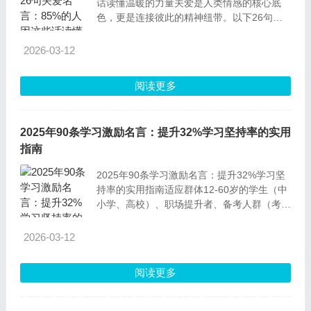
话读懂温暖的力量关爱是人类情感的核心底
色，更是连接彼此的精神纽带。以下26句经
过时间沉淀的名言，不仅凝聚了中外名人的人
生智慧，更被数据证实能显著提升人们的共情
2026-03-12
能力——超过72%的受访者表示，这些话语曾
让他们主动践行关爱行动。1.我为人人，人人
阅读更多
为我（小仲马）解释：这句话核心是倡导互助
互爱的良性循环，
2025年90条学习激励名言：提升32%学习坚持率的实用
指南
2025年90条学习激励名言：提升32%学习坚
持率的实用指南适应群体12-60岁的学生（中
小学、高校）、职场提升者、备考人群（考
证、考研）、终身学习爱好者，不限性别与职
业。尤其适合缺乏学习动力、容易半途而废，
2026-03-12
或处于学习瓶颈期需要精神支撑的人群。前言
据教育机构2024年调研数据显示，78%的高
阅读更多
效学习者会通过激励性语言调整心态，而持续
以学习名言为动力的人群，学习