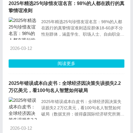
2025年精选25句珍惜友谊名言：98%的人都在践行的真
挚情谊准则
2025年精选25句珍惜友谊名言：98%的人都
在践行的真挚情谊准则适应群体18-60岁不分
性别群体，涵盖学生、职场人士、自由职业者
等所有重视人际关系、渴望维系真挚情谊的
人，尤其适合需要经营长期社交关系的人群。
2026-03-12
1.真正的友谊是缓慢生长的植物，唯有扛住逆
境的冲击，才算得上名副其实的友谊。解释：
阅读更多
这句话核心是说友谊从不是一时兴起的联结，
得靠时
2025年错误成本白皮书：全球经济因决策失误损失2.2
万亿美元，看100句名人智慧如何破局
2025年错误成本白皮书：全球经济因决策失
误损失2.2万亿美元，看100句名人智慧如何
破局（数据支持：彼得森国际经济研究所测
算，2025年美国关税政策导致长期GDP下降
6%，中产家庭平均损失2.2万美元；德勤调研
2026-03-12
显示，企业因重复错