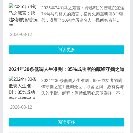
2025年74句马之箴言：跨越8朝的智慧沉淀这
74句与马相关的箴言，横跨先秦至明清8个朝
代，凝聚了30余位历史名人与民间智者的生
活感悟。其中民间俗语占比45%、诗词名句占
比38%、典籍哲言占比17%，覆盖人生哲理、
2026-03-12
行事策略、情感表达等6大维度，至今仍能为
普通人提供切实指引。1.人
阅读更多
2024年30条低调人生准则：85%成功者的藏锋守拙之道
2024年30条低调人生准则：85%成功者的藏
锋守拙之道1.低调处世，取舍之间，必有得与
失的平衡。解释：保持低调心态做选择，不会
因执念“全得”而冲动，也不会因害怕“全失”而
退缩。取舍本是人生常态，低调能让人跳出情
2026-03-12
绪漩涡，更理性看待取舍的本质。解读：很多
人选择时急于求成，高调追逐所有目标，反而
阅读更多
顾此失彼。低调不是放弃争取，而是在取舍中
保持清醒，接受不完美，最终