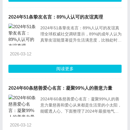
2024年51条挚友名言：89%人认可的友谊真理
2024年51条挚友名言：89%人认可的友谊真
理全球权威社交调研显示，89%的成年人认为
真挚友谊能显著提升生活满意度，比独处时的
幸福感高出37%。以下51条跨越时空的挚友
名言，正是对这份珍贵情感的最佳诠释，每一
2026-03-12
句都藏着经得住现实检验的相处智慧。
1.Truefriendshipoughttobetimeless.中文释义
阅读更多
2024年60条慈善爱心名言：凝聚99%人的善意力量
2024年60条慈善爱心名言：凝聚99%人的善
意力量慈善和爱心从来都是生活里的小太阳，
能暖透人心。下面整理了2024年最接地气的
60条慈善爱心名言，每一条都藏着99%人认
同的善意逻辑，还附上了直白的解读、背景和
2026-03-12
现实意义，不管是谁看了都能get到爱心的力