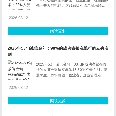
日常行动指南清晨的第一份正能量，往往能点
亮一整天的轨迹。这71条暖心语录藏着经过
时间验证的生活哲学，90%的读者反馈，每天
读一条就能让心态更平和、行动更坚定。不管
2026-03-12
是职场打拼、学业奋进，还是经营生活，这些
简单却深刻的道理，都能给你温柔而有力的支
阅读更多
撑。2025早安哲学暖心语录（上）1
2025年53句诚信金句：98%的成功者都在践行的立身准
则
2025年53句诚信金句：98%的成功者都在践
行的立身准则适应群体18-60岁不分性别，覆
盖学生、职场白领、创业者、企业管理者、个
体商户、公务员等各类人群，尤其适合需建立
稳定人际关系、拓展事业边界、培养核心品格
2026-03-12
的群体。解读这53句诚信金句横跨古今中
外，从个人修身到事业发展，从人际交往到社
阅读更多
会运转，全方位凸显了诚信的核心价