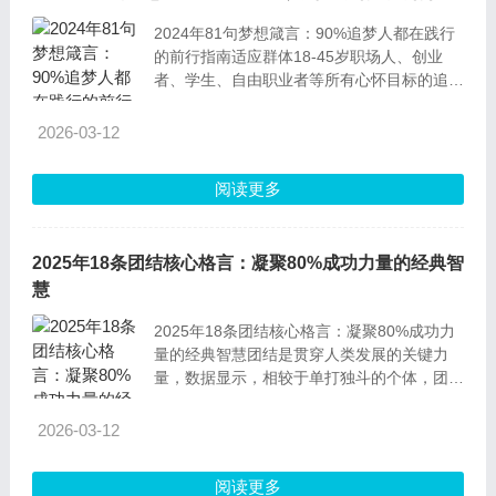
2024年81句梦想箴言：90%追梦人都在践行
的前行指南适应群体18-45岁职场人、创业
者、学生、自由职业者等所有心怀目标的追梦
人，不分性别、行业，尤其适合正处于迷茫
期、需要动力支撑的群体。1.所有真正的行动
2026-03-12
者，本质上都是怀揣梦想的追光者。解释：这
句话点出行动与梦想的核心关联，活动家之所
阅读更多
以愿意主动付出、践行目标，根源是心中
2025年18条团结核心格言：凝聚80%成功力量的经典智
慧
2025年18条团结核心格言：凝聚80%成功力
量的经典智慧团结是贯穿人类发展的关键力
量，数据显示，相较于单打独斗的个体，团结
的群体达成目标的概率要高出75%。下面这
18条经过筛选的团结格言，既有经典智慧，
2026-03-12
也有现实指引，每条都配上详细解读和相关背
景，帮你更透彻理解团结的价值。1、没有团
阅读更多
结，一切力量都是软弱