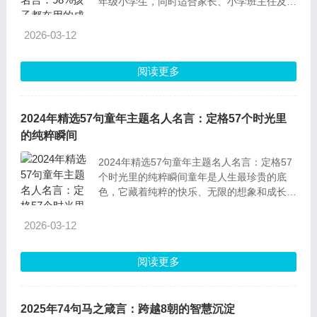
年级小学生，同时适合家长、小学班主任及课
外辅导老师，不限性别，尤其适合需要培养坚
韧品格、树立基础志向的低龄学童，能为成长
2026-03-12
初期的价值观塑造提供通俗指引。解读这些名
言聚焦志向、勤奋、坚持三大核心主题，90%
阅读更多
以上源自
2024年精选57句童年主题名人名言：定格57个时光里
的纯粹瞬间
2024年精选57句童年主题名人名言：定格57
个时光里的纯粹瞬间童年是人生最珍贵的底
色，它藏着纯粹的快乐、无限的想象和成长的
密码。以下57句名人名言，来自文学巨匠、
教育先驱等不同领域的智者，每一句都饱含对
2026-03-12
童年的深刻洞察。我们为每句补充解读，帮你
读懂背后的深意与现实价值。1.只有在回忆里
阅读更多
缓
2025年74句马之箴言：跨越8朝的智慧沉淀