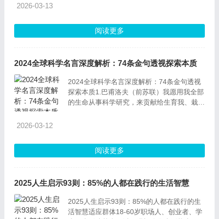
察，搭配解读、典故与现实意义，帮你读懂梦
2026-03-13
想的核心价值。1.梦是心底的渴望，想是迈出
的脚步，梦想从来都是欲望与行动共同浇灌的
阅读更多
果实解释：罗素认为梦想的本质是“欲望+行
动”，缺一不可。他一生投身哲
2024全球科学名言深度解析：74条金句透视探索本质
2024全球科学名言深度解析：74条金句透视
探索本质1.巴甫洛夫（前苏联）我愿用我全部
的生命从事科学研究，来贡献给生育我、栽培
我的祖国和人民。-解释：作为条件反射理论
创始人，巴甫洛夫将科研视为对祖国的最高奉
2026-03-12
献。他在圣彼得堡大学建立实验室，通过犬类
实验揭示神经反射机制，为现代生理学奠定基
阅读更多
础。-解读：科学家的爱国情怀与学术追求可
完美统一，科研成果最终应
2025人生启示93则：85%的人都在践行的生活智慧
2025人生启示93则：85%的人都在践行的生
活智慧适应群体18-60岁职场人、创业者、学