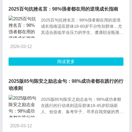
2025百句抗挫名言：98%强者都在用的逆境成长指南
2025百句抗挫名言：98%强者都在用的逆境
成长指南适应群体18-60岁不分性别群体，尤
其适合面临学业压力的学生、遭遇职业瓶颈的
职场人、承受创业挑战的创业者，以及正经历
生活变故、需要心理支撑的普通人。抗挫名言
2026-03-12
+深度解读（含典故与现实意义）1.奋斗是万
物之父。——陶行知这句名言的核心含义，是
阅读更多
奋斗能孕育一切成就与可能。陶行知作为我国
近
2025版85句陈安之励志金句：98%成功者都在践行的行
动准则
2025版85句陈安之励志金句：98%成功者都
在践行的行动准则适应群体18-45岁职场新
人、创业者、备考学子、寻求自我突破的男女
群体，尤其适合正遭遇瓶颈、缺乏动力或想要
提升核心竞争力的人群。85句励志金句+深度
2026-03-12
解读1.任何事情都要坚守极致品质，这是立足