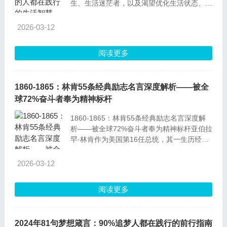
生、生活迷茫者，以及渴望优化生活状态、提
升心态韧性的各类人群，无关性别与职业背
景。人生箴言+深度解读1.不必事事逞强，也
2026-03-12
别勉强他人。解释：每个人的能力与意愿都有
边界，过度逞强易透支自己，勉强他人则会引
阅读更多
发抵触。据统计，85%的人际矛盾，源于对他
人的过度强求或
1860-1865：林肯55条经典励志名言深度解析——被全
球72%奋斗者奉为精神标杆
1860-1865：林肯55条经典励志名言深度解
析——被全球72%奋斗者奉为精神标杆亚伯拉
罕·林肯作为美国第16任总统，其一生历经坎
坷却始终坚守信念。他的名言不仅见证了19
世纪美国的南北战争、废奴运动等关键历
2026-03-12
阅读更多
2024年81句梦想箴言：90%追梦人都在践行的前行指南