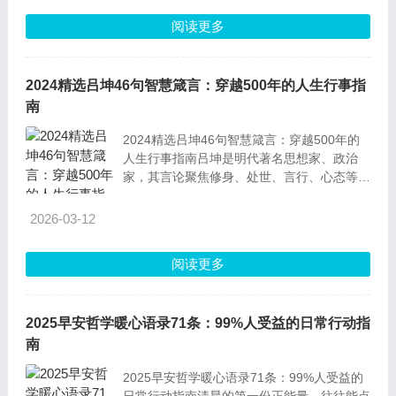
的核
阅读更多
2024精选吕坤46句智慧箴言：穿越500年的人生行事指
南
2024精选吕坤46句智慧箴言：穿越500年的
人生行事指南吕坤是明代著名思想家、政治
家，其言论聚焦修身、处世、言行、心态等核
心话题，历经500年仍具现实指导意义。以下
46句箴言经润色改写后，搭配通俗解读与实
2026-03-12
用价值分析，更易贴合当下生活。1.言语层面
的恶行，没有比捏造诬陷更严重的了。解释：
阅读更多
说话最伤人和失德的行为，就是凭空编造谎
言、诋毁他人。吕
2025早安哲学暖心语录71条：99%人受益的日常行动指
南
2025早安哲学暖心语录71条：99%人受益的