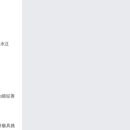
洪水泛
为能征善
件极具挑