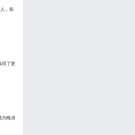
始人，影
。
赢得了更
成为晚清