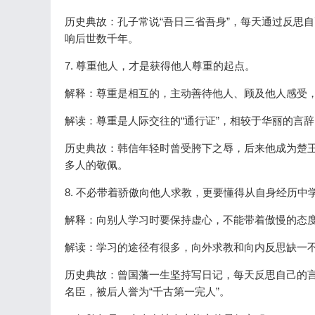
历史典故：孔子常说“吾日三省吾身”，每天通过反思
响后世数千年。
7. 尊重他人，才是获得他人尊重的起点。
解释：尊重是相互的，主动善待他人、顾及他人感受
解读：尊重是人际交往的“通行证”，相较于华丽的言
历史典故：韩信年轻时曾受胯下之辱，后来他成为楚
多人的敬佩。
8. 不必带着骄傲向他人求教，更要懂得从自身经历中
解释：向别人学习时要保持虚心，不能带着傲慢的态
解读：学习的途径有很多，向外求教和向内反思缺一
历史典故：曾国藩一生坚持写日记，每天反思自己的
名臣，被后人誉为“千古第一完人”。