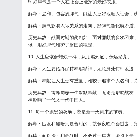
9. 好脾气是一个人在社会上能穿的最好衣服。
解释：温和、包容的脾气，能让人更好地融入社会，获
解读：脾气影响人际关系的走向，好脾气能化解矛盾
历史典故：战国时期的蔺相如，面对廉颇的多次刁难，
谈，用好脾气维护了赵国的稳定。
10. 人生应该像蜡烛一样，从顶燃到底，永远光亮。
解释：人生要始终保持奉献精神，无论身处何种境遇
解读：奉献让人生更有重量，相较于追求个人名利，
历史典故：雷锋同志一生默默奉献，无论是帮助战友
神影响了一代又一代中国人。
11. 每一个漆黑的夜晚，都是新一天到来的前奏。
解释：困境和黑暗只是暂时的，就像夜晚总会过去，
解读：面对挫折和低谷时，不必过于焦虑。坚持下去