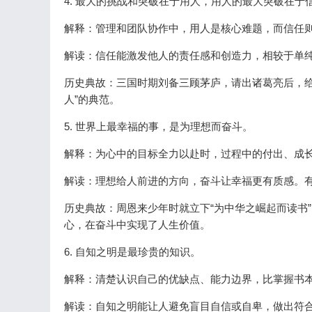
4. 最大的挑战和突破在于用人，用人的最大突破在于
解释：管理和团队协作中，用人是核心难题，而信任
解读：信任能激发他人的责任感和创造力，相较于单
历史典故：三国时期刘备三顾茅庐，请出诸葛亮后，给
人”的典范。
5. 世界上最幸福的事，是为理想而奋斗。
解释：为心中的目标全力以赴时，过程中的付出、成
解读：理想给人前进的方向，奋斗让幸福更有质感。
历史典故：周恩来少年时就立下“为中华之崛起而读书
心，在奋斗中实现了人生价值。
6. 自知之明是最珍贵的知识。
解释：清楚认识自己的优缺点、能力边界，比掌握书
解读：自知之明能让人避免盲目自信或自卑，做出符