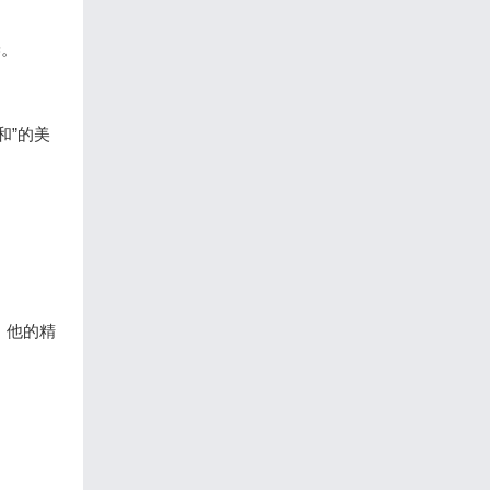
养。
和”的美
，他的精