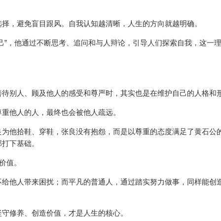
选择，避免盲目跟风。自我认知越清晰，人生的方向就越明确。
己”，他通过不断思考、追问和与人辩论，引导人们探索自我，这一
善待别人、顾及他人的感受和尊严时，其实也是在维护自己的人格和
尊重他人的人，最终也会被他人疏远。
良为他拾鞋、穿鞋，张良没有抱怨，而是以尊重的态度满足了黄石公
邦打下基础。
造价值。
不给他人带来困扰；而平凡的普通人，通过踏实努力做事，同样能创
坚守修养、创造价值，才是人生的核心。