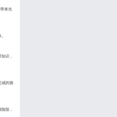
界带来光
取。
累知识，
完成的挑
难险阻，