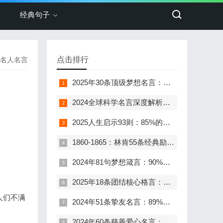
经典句子
点击排行
名人名言
2025年30条顶级梦想名言：点亮75%追梦人的人生航向
2024全球科学名言深度解析：74条金句透视探索本质
2025人生启示93则：85%的人都在践行的生活智慧
1860-1865：林肯55条经典励志名言深度解析——被全球72%奋斗者奉为精神标杆
2024年81句梦想箴言：90%追梦人都在践行的前行指南
2025年18条团结核心格言：凝聚80%成功力量的经典智慧
人们不满
2024年51条挚友名言：89%人认可的友谊真理
2024年60条慈善爱心名言：凝聚99%人的善意力量