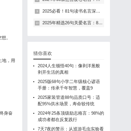
2025必看！81句读书名言深度解读：47%精英都在用的成长秘籍
。
2025年精选26句关爱名言：85%的人因这些话读懂温暖的力量
空想。
猜你喜欢
土地，用
2024人生顿悟40句：像剥洋葱般
剥开生活的真相
2025版68句小学二年级核心谚语
手册：传承千年智慧，覆盖9
2025家装管道88句品质口号：适
配95%供水场景，寿命较传统
终身奋
2024年25条顶级励志格言：98%的
成功者都在反复践行
7天7夜的警示：从巡游毛虫实验看