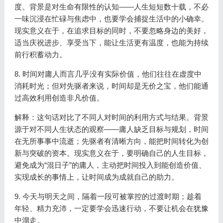
度。背景是对生命有限性的认知——人生短短数十载，不必
一味沉浸在忙碌与焦虑中，也要学会捕捉生活中的小确幸。
现实意义在于，在追求目标的同时，不要忽略身边的美好，
适当庆祝进步、享受当下，能让生活更有温度，也能为持续
前行积蓄动力。
8. 时间对庸人而言几乎没有实际价值，他们往往在虚度中
消耗时光；但对先驱者来说，时间却是无价之宝，他们能通
过高效利用创造非凡价值。
解释：这句话对比了不同人对时间的利用方式与结果。背景
源于对不同人生状态的观察——庸人缺乏目标与规划，时间
在无所事事中流逝；先驱者有清晰方向，能把时间转化为创
新与突破的资本。现实意义在于，要明确自己的人生目标，
避免成为“混日子”的庸人，主动把时间投入到能创造价值、
实现成长的事情上，让时间成为成就自己的助力。
9. 今天与明天之间，隔着一段可被掌控的过渡时期；趁着
年轻、精力充沛，一定要学会迅速行动，不要让机会在犹豫
中溜走。