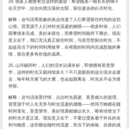
24. 很多人都曾有过这样的愿望：希望能系一根长长的绳子
在天空中，拉住向西沉落的太阳，留住逝去的白天时光。
解释：这句话用形象的表达传递了人们希望留住时间的迫切
心情。背景源于人们对时光流逝的惋惜——很多时候，人们
因事情未完成、美好未留住，而希望时间能停下脚步。现实
意义在于，我们无法真正留住时间，与其空想留住时光，不
如提高当下的时间利用效率，在有限的时间内完成想做的事
情，留住更多有价值的成果。
25. 山河破碎时，人们的泪水沾满衣衫，即便拥有富贵荣
华，这样的时光又能持续多久？不只是眼前的这分流水会逝
去，每年秋天南飞的大雁，也会如期离去，时光从不会为谁
停留。
解释：这句话借景抒情，点出时光易逝、富贵难久的道理。
背景源于对人生无常与时光流逝的感慨——世间万物都在随
时间变化，富贵荣华、美好境遇都难以长久，唯有珍惜当下
的时光才是正道。现实意义在于，不要过度执着于外在的名
利与物质，这些都会随时间流逝，而当下的体验、自身的成