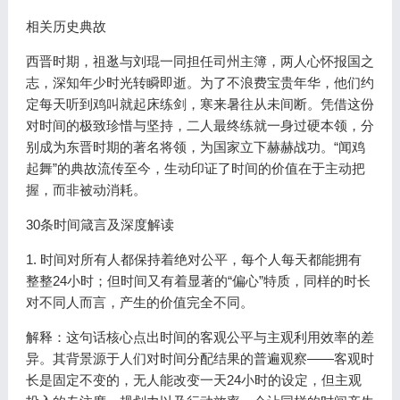
相关历史典故
西晋时期，祖逖与刘琨一同担任司州主簿，两人心怀报国之
志，深知年少时光转瞬即逝。为了不浪费宝贵年华，他们约
定每天听到鸡叫就起床练剑，寒来暑往从未间断。凭借这份
对时间的极致珍惜与坚持，二人最终练就一身过硬本领，分
别成为东晋时期的著名将领，为国家立下赫赫战功。“闻鸡
起舞”的典故流传至今，生动印证了时间的价值在于主动把
握，而非被动消耗。
30条时间箴言及深度解读
1. 时间对所有人都保持着绝对公平，每个人每天都能拥有
整整24小时；但时间又有着显著的“偏心”特质，同样的时长
对不同人而言，产生的价值完全不同。
解释：这句话核心点出时间的客观公平与主观利用效率的差
异。其背景源于人们对时间分配结果的普遍观察——客观时
长是固定不变的，无人能改变一天24小时的设定，但主观