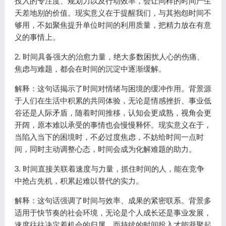
投入的专注度、规划力以及行动效率，会让同样的时间产生
天差地别的价值。现实意义在于提醒我们，与其抱怨时间不
够用，不如聚焦提升单位时间的利用质量，把精力放在有意
义的事情上。
2. 时间具备强大的治愈力量，绝大多数困扰人心的伤痛、
焦虑与难题，都会在时间的沉淀中逐渐缓解。
解释：这句话揭示了时间对情绪与困境的缓冲作用。背景源
于人们在生活中积累的共同体验，无论是情感挫折、事业低
谷还是人际矛盾，随着时间推移，认知会更成熟，视角会更
开阔，原本难以承受的事情也会慢慢释怀。现实意义在于，
当陷入当下的困境时，不必过度焦虑，不妨给时间一点时
间，同时主动调整心态，时间会成为化解难题的助力。
3. 时间直接关联着速度与力量，抓住时间的人，能在竞争
中抢占先机，积累起难以替代的实力。
解释：这句话强调了时间与效率、成果的紧密联系。背景多
适用于快节奏的社会环境，无论是个人成长还是事业发展，
速度往往决定着机会的归属，而持续的时间投入才能凝聚起