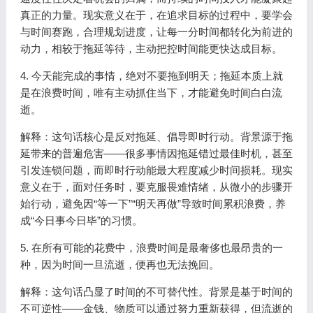
真正的力量。现实意义在于，在追求目标的过程中，要学会
与时间赛跑，合理规划进度，让每一分时间都转化为前进的
动力，相较于拖延等待，主动把控时间能更快达成目标。
4. 今天能完成的事情，绝对不要拖到明天；拖延本质上就
是在浪费时间，唯有主动抓住当下，才能避免时间白白流
逝。
解释：这句话核心是反对拖延、倡导即时行动。背景源于拖
延带来的普遍危害——很多事情因拖延错过最佳时机，甚至
引发连锁问题，而即时行动能最大程度减少时间损耗。现实
意义在于，面对任务时，要克服畏难情绪，从微小的步骤开
始行动，避免因“等一下”“明天再做”导致时间累积浪费，养
成“今日事今日毕”的习惯。
5. 在所有可能的花费中，浪费时间是最奢侈也最昂贵的一
种，因为时间一旦流逝，便再也无法挽回。
解释：这句话凸显了时间的不可替代性。背景是基于时间的
不可逆性——金钱、物质可以通过努力重新获得，但流逝的