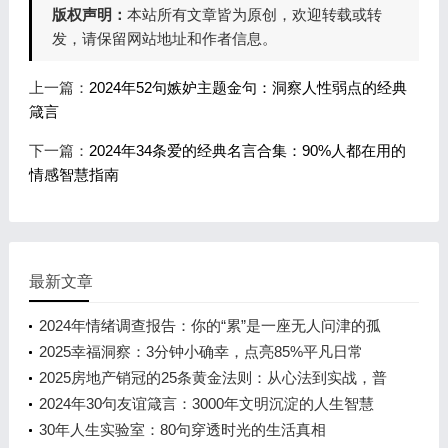
版权声明：
本站所有文章皆为原创，欢迎转载或转
发，请保留网站地址和作者信息。
上一篇：
2024年52句嫉妒主题金句：洞察人性弱点的经典
箴言
下一篇：
2024年34条爱的经典名言合集：90%人都在用的
情感智慧指南
最新文章
2024年情绪调查报告：你的“累”是一座无人问津的孤
岛
2025幸福洞察：3分钟小确幸，点亮85%平凡日常
2025房地产销冠的25条黄金法则：从心法到实战，普
通人也能掌握的成交密码
2024年30句友谊箴言：3000年文明沉淀的人生智慧
30年人生实验室：80句穿透时光的生活真相