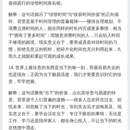
值得践行的珍惜时间座右铭。
解释：这句话揭示了“珍惜时间”与“收获时间价值”的正向循
环。背景是基于时间管理的普遍规律——懂得合理规划、不
浪费点滴时间的人，能在同样的时长内完成更多事情，相当
于“拥有了更多时间”；而随意浪费时间的人，只会陷入时间
不够用的困境。现实意义在于，要养成吝啬对待时间的习
惯，拒绝无意义的耗时，把碎片化时间也充分利用起来，久
而久之就能积累起可观的成长成果。
14. 世界上最珍贵的东西是当下的每一刻，而最容易失去的
也是现在；正因为当下极易流逝，我们才更要意识到它的珍
贵，牢牢把握。
解释：这句话聚焦“当下”的价值，点出其珍贵与易逝的特
质。背景源于人们普遍的遗憾——很多人总在怀念过去、担
忧未来，却忽略了当下的时光，等到失去后才追悔莫及。现
实意义在于，要学会活在当下，专注于眼前的事情，无论是
工作、学习还是陪伴家人，都全身心投入，不让当下的时光
在恍惚中溜走。