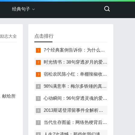
经典句子
点击排行
励志大全
7个经典案例告诉你：为什么说“失败是成功之母”？
时光情书：38句穿透岁月的爱情宣言
宿松农民陈小红：单棚辣椒收入3000元，生态种植铺就致富路
98%满意率：梅尔多铁锤的真诚锻造法
，献给所
心动瞬间：96句穿透灵魂的爱情箴言
2013斯诺登滞留事件全解析：莫斯科机场的78天跨国博弈
当代生存图鉴：网络热梗背后的社会情绪解码
人生7次遗憾：那些年我们逃避的必修课