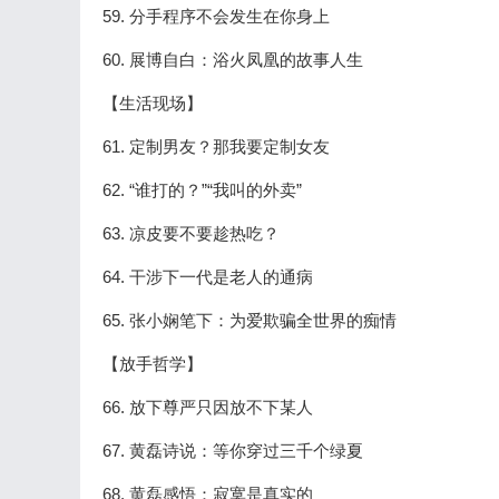
59. 分手程序不会发生在你身上
60. 展博自白：浴火凤凰的故事人生
【生活现场】
61. 定制男友？那我要定制女友
62. “谁打的？”“我叫的外卖”
63. 凉皮要不要趁热吃？
64. 干涉下一代是老人的通病
65. 张小娴笔下：为爱欺骗全世界的痴情
【放手哲学】
66. 放下尊严只因放不下某人
67. 黄磊诗说：等你穿过三千个绿夏
68. 黄磊感悟：寂寞是真实的