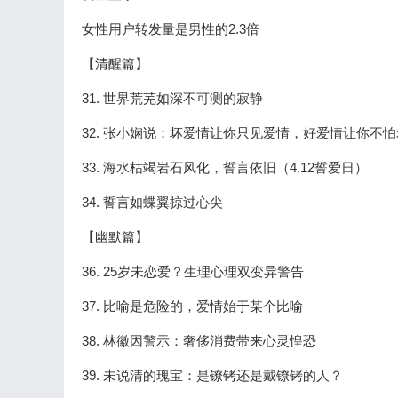
女性用户转发量是男性的2.3倍
【清醒篇】
31. 世界荒芜如深不可测的寂静
32. 张小娴说：坏爱情让你只见爱情，好爱情让你不
33. 海水枯竭岩石风化，誓言依旧（4.12誓爱日）
34. 誓言如蝶翼掠过心尖
【幽默篇】
36. 25岁未恋爱？生理心理双变异警告
37. 比喻是危险的，爱情始于某个比喻
38. 林徽因警示：奢侈消费带来心灵惶恐
39. 未说清的瑰宝：是镣铐还是戴镣铐的人？