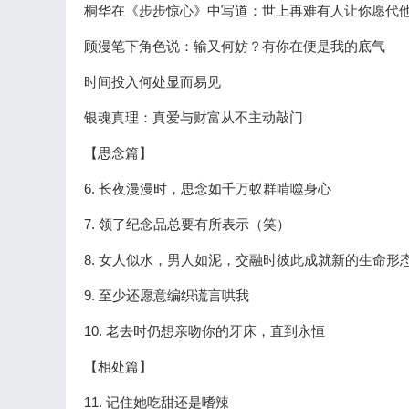
桐华在《步步惊心》中写道：世上再难有人让你愿代
顾漫笔下角色说：输又何妨？有你在便是我的底气
时间投入何处显而易见
银魂真理：真爱与财富从不主动敲门
【思念篇】
6. 长夜漫漫时，思念如千万蚁群啃噬身心
7. 领了纪念品总要有所表示（笑）
8. 女人似水，男人如泥，交融时彼此成就新的生命形
9. 至少还愿意编织谎言哄我
10. 老去时仍想亲吻你的牙床，直到永恒
【相处篇】
11. 记住她吃甜还是嗜辣