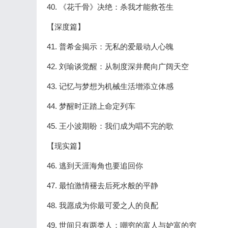
40. 《花千骨》决绝：杀我才能救苍生
【深度篇】
41. 普希金揭示：无私的爱最动人心魄
42. 刘瑜谈觉醒：从制度深井爬向广阔天空
43. 记忆与梦想为机械生活增添立体感
44. 梦醒时正踏上命定列车
45. 王小波期盼：我们成为唱不完的歌
【现实篇】
46. 逃到天涯海角也要追回你
47. 最怕激情褪去后死水般的平静
48. 我愿成为你最可爱之人的良配
49. 世间只有两类人：嘲穷的富人与妒富的穷