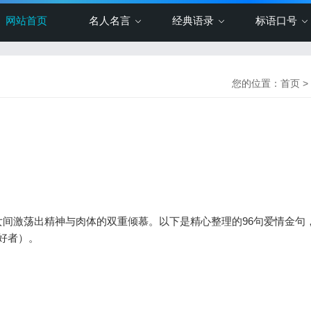
网站首页
名人名言
经典语录
标语口号
您的位置：
首页
>
间激荡出精神与肉体的双重倾慕。以下是精心整理的96句爱情金句
爱好者）。