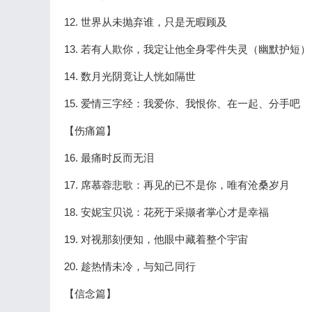
12. 世界从未抛弃谁，只是无暇顾及
13. 若有人欺你，我定让他全身零件失灵（幽默护短）
14. 数月光阴竟让人恍如隔世
15. 爱情三字经：我爱你、我恨你、在一起、分手吧
【伤痛篇】
16. 最痛时反而无泪
17. 席慕蓉悲歌：再见的已不是你，唯有沧桑岁月
18. 安妮宝贝说：花死于采撷者掌心才是幸福
19. 对视那刻便知，他眼中藏着整个宇宙
20. 趁热情未冷，与知己同行
【信念篇】