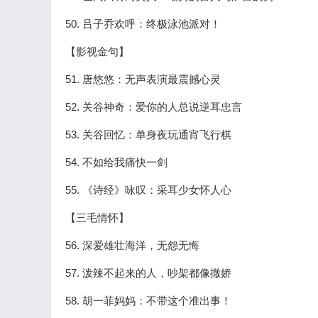
50. 吕子乔欢呼：终极泳池派对！
【影视金句】
51. 唐悠悠：无声表演最震撼心灵
52. 关谷神奇：爱你的人总说逆耳忠言
53. 关谷回忆：单身夜玩通宵飞行棋
54. 不如给我痛快一剑
55. 《诗经》咏叹：采耳少女怀人心
【三毛情怀】
56. 深爱雄壮海洋，无怨无悔
57. 泼辣不起来的人，吵架都像撒娇
58. 胡一菲妈妈：不带这个准出事！