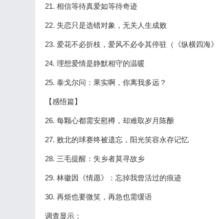
21. 相信等待真爱如等待奇迹
22. 失恋只是选错对象，无关人生成败
23. 爱花不必折枝，爱风不必令其停驻（《纵横四海》
24. 理想爱情是静默相守的温暖
25. 泰戈尔问：果实啊，你离我多远？
【感悟篇】
26. 每颗心都需安慰樽，却难取岁月陈酿
27. 败北的球赛终被遗忘，阳光笑容永存记忆
28. 三毛提醒：失乡者莫寻故乡
29. 林徽因《情愿》：忘掉我曾活过的痕迹
30. 再烦也要微笑，再急也需缓语
调查显示：