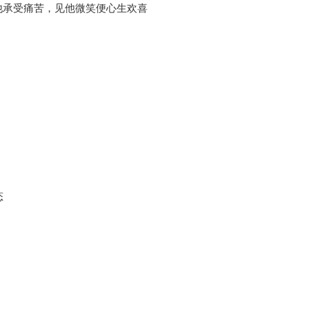
他承受痛苦，见他微笑便心生欢喜
态