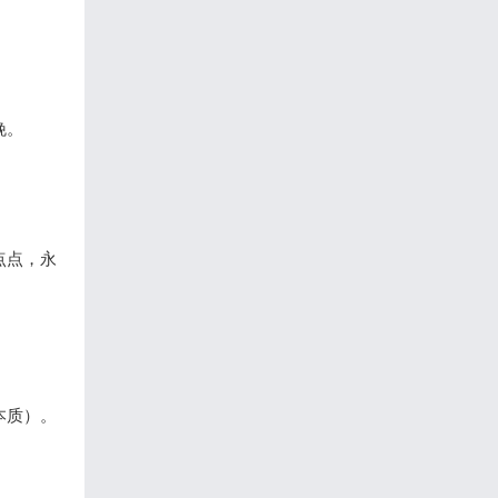
晚。
点点，永
本质）。