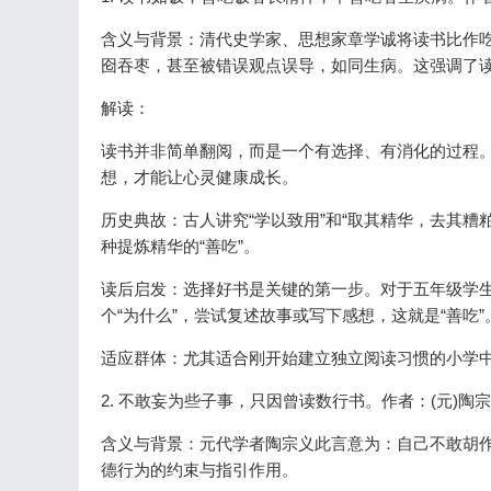
含义与背景：清代史学家、思想家章学诚将读书比作吃
囵吞枣，甚至被错误观点误导，如同生病。这强调了
解读：
读书并非简单翻阅，而是一个有选择、有消化的过程
想，才能让心灵健康成长。
历史典故：古人讲究“学以致用”和“取其精华，去其糟粕
种提炼精华的“善吃”。
读后启发：选择好书是关键的第一步。对于五年级学
个“为什么”，尝试复述故事或写下感想，这就是“善吃”
适应群体：尤其适合刚开始建立独立阅读习惯的小学
2. 不敢妄为些子事，只因曾读数行书。作者：(元)陶
含义与背景：元代学者陶宗义此言意为：自己不敢胡
德行为的约束与指引作用。