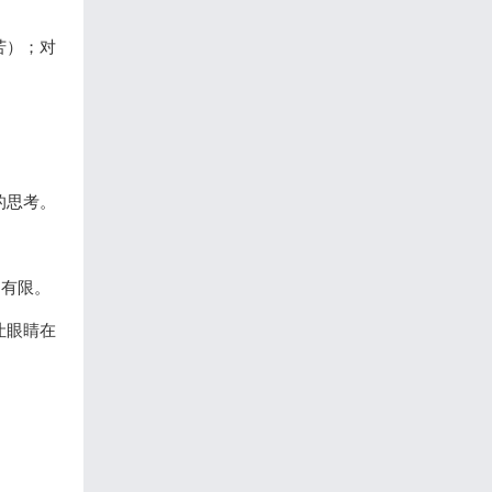
苦）；对
的思考。
常有限。
让眼睛在
。