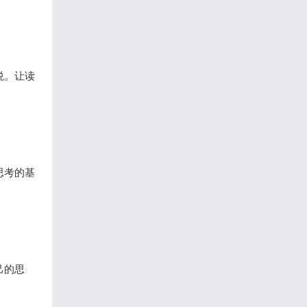
悦。让读
思考的基
己的思