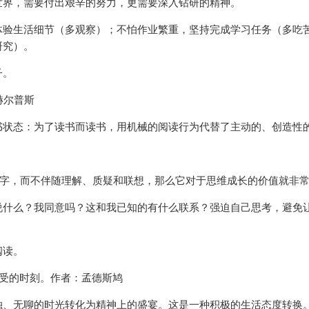
世界，需要付出艰辛的努力，更需要深入钻研的精神。
体验生活细节（多观察）；不怕作业繁重，坚持完成学习任务（多吃
研究）。
子。
赫尔普斯
书状态：为了读书而读书，用机械的阅读行为代替了主动的、创造性
文字，而不伴随理解、质疑和联想，那么它对于思维成长的价值就非
说什么？我同意吗？这和我已知的有什么联系？强迫自己思考，避免
阅读。
享受的时刻。作者：孟德斯鸠
独、无聊的时光转化为精神上的盛宴。这是一种积极的生活态度转换