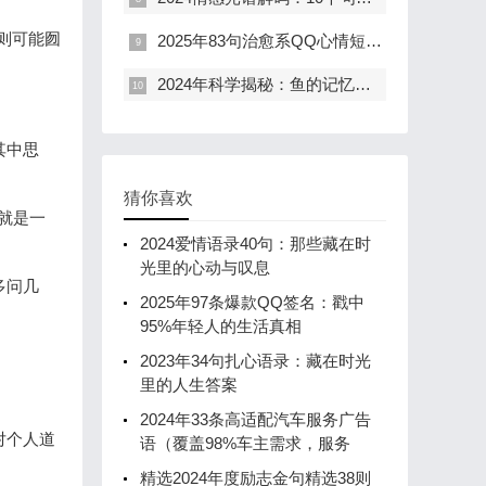
则可能囫
2025年83句治愈系QQ心情短语：覆盖90%年轻人的情绪共鸣
2024年科学揭秘：鱼的记忆长达1个月，为何50句爱情名言仍执着于7秒遗忘的浪漫谎言？
其中思
猜你喜欢
，就是一
2024爱情语录40句：那些藏在时
光里的心动与叹息
多问几
2025年97条爆款QQ签名：戳中
95%年轻人的生活真相
2023年34句扎心语录：藏在时光
里的人生答案
2024年33条高适配汽车服务广告
对个人道
语（覆盖98%车主需求，服务
精选2024年度励志金句精选38则