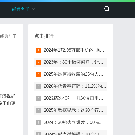
经典句子
点击排行
经典句子
2024年172.99万部手机的“溺水”心声：那些年我们与水的不解之缘
2023年：80个微笑瞬间，让快乐触手可及
2025年最值得收藏的25句人生格言：数据揭示，超90%的成功者都以此为信条
2020年代青春密码：11.2%的黄金时光与永不褪色的心灵诗篇
开阔视野
2023精选40句：几米漫画里的生命寓言——每一句都藏着成年人的温柔解药
孩子们更
2025年数据显示：这30个行动法则，让你的人生像开了加速器
2024：30秒火气爆发，90%人后悔——坏脾气的30个致命真相
2024情感光谱解码：10个句子，映照千万人心的爱恋形态与成长轨迹