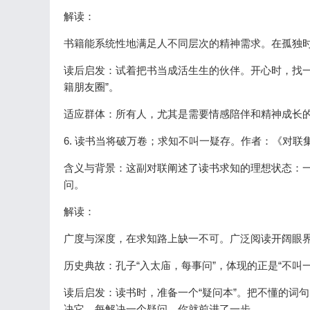
解读：
书籍能系统性地满足人不同层次的精神需求。在孤独
读后启发：试着把书当成活生生的伙伴。开心时，找一
籍朋友圈”。
适应群体：所有人，尤其是需要情感陪伴和精神成长
6. 读书当将破万卷；求知不叫一疑存。作者：《对联
含义与背景：这副对联阐述了读书求知的理想状态：
问。
解读：
广度与深度，在求知路上缺一不可。广泛阅读开阔眼
历史典故：孔子“入太庙，每事问”，体现的正是“不叫
读后启发：读书时，准备一个“疑问本”。把不懂的词
决它。每解决一个疑问，你就前进了一步。