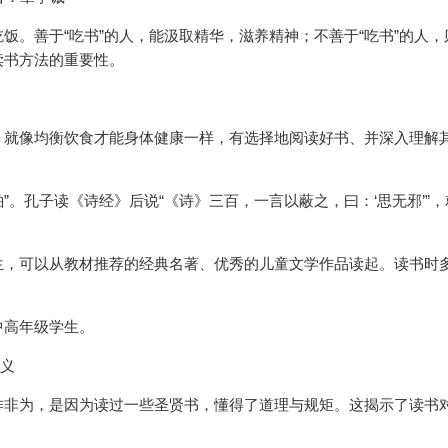
饭。善于“吃书”的人，能汲取精华，滋养精神；不善于“吃书”的人，
读书方法的重要性。
。就像均衡饮食才能身体健康一样，有选择地阅读好书、并深入理解
”。孔子读《诗经》后说“《诗》三百，一言以蔽之，曰：‘思无邪’”
生，可以从教材推荐的经典名著、优秀的儿童文学作品读起。读书时
。
中高年级学生。
宗义
作非为，是因为读过一些圣贤书，懂得了道理与规矩。这揭示了读书