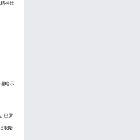
的精神比
心理暗示
·巴罗
侣般陪