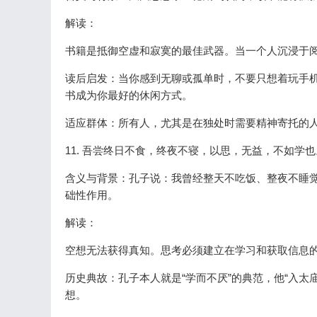
解读：
书籍是抵御空虚和寂寞的最佳武器。当一个人沉浸于
读后启发：当你感到无聊或孤单时，不要只想着玩手
书成为你最好的休闲方式。
适应群体：所有人，尤其是在独处时需要精神寄托的
11. 吾尝终日不食，终夜不寝，以思，无益，不如学也
含义与背景：孔子说：我曾经整天不吃饭、整夜不睡
础性作用。
解读：
空想无法获得真知。思考必须建立在学习和获取信息
历史典故：孔子本人就是“学而不厌”的典范，他“入太
想。