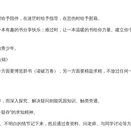
时给予陪伴，在迷茫时给予指导，在悲伤时给予慰藉。
本有趣的书分享快乐；难过时，让一本温暖的书给你力量。建立你个
的青少年。
集锦》
一方面要博览群书（读破万卷），另一方面要精益求精，不放过任何
界，而深入探究、解决疑问则能巩固知识、触类旁通。
一疑存”的求知精神。
句、不明白的情节记下来，然后通过查资料、问老师、与同学讨论等