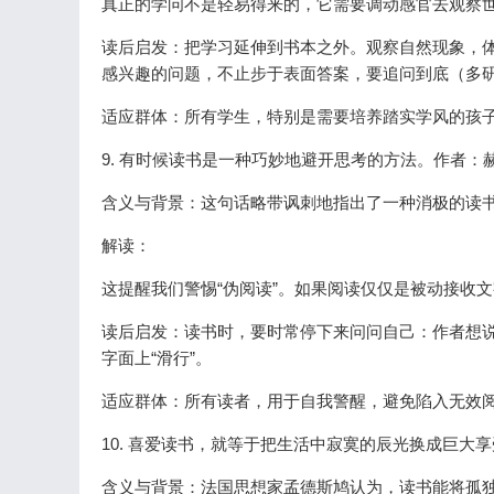
真正的学问不是轻易得来的，它需要调动感官去观察
读后启发：把学习延伸到书本之外。观察自然现象，
感兴趣的问题，不止步于表面答案，要追问到底（多
适应群体：所有学生，特别是需要培养踏实学风的孩
9. 有时候读书是一种巧妙地避开思考的方法。作者：
含义与背景：这句话略带讽刺地指出了一种消极的读
解读：
这提醒我们警惕“伪阅读”。如果阅读仅仅是被动接收
读后启发：读书时，要时常停下来问问自己：作者想
字面上“滑行”。
适应群体：所有读者，用于自我警醒，避免陷入无效
10. 喜爱读书，就等于把生活中寂寞的辰光换成巨大
含义与背景：法国思想家孟德斯鸠认为，读书能将孤