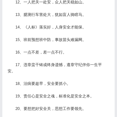
12、一人把关一处安，众人把关稳如山。
13、臆测行车害处大，犹如盲人骑瞎马。
14、《人标》落实好，人身安全才能保。
15、班前预想班中防，事故苗头难漏网。
16、一点不差，差一点不行。
17、违章蛮干铸成终身遗憾，遵章守纪伴你一生平
安。
18、治病要趁早，安全要抓小。
19、责任心是安全之魂，标准化是安全之本。
20、要想把好安全关，思想工作要领先。