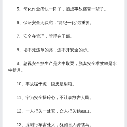
5、简化作业痛快一阵子，酿成事故痛苦一辈子。
6、保证安全无诀窍，“两纪一化”最重要。
7、安全在管理，管理在干部。
8、堵不死违章的路，迈不开安全的步。
9、忽视安全抓生产是火中取栗，脱离安全求效率是水
中捞月。
10、事故猛于虎，隐患是豺狼。
11、宁为安全操碎心，不让事故害人民。
12、一人把关一处安，众人把关稳如山。
13、臆测行车害处大，犹如盲人骑瞎马。